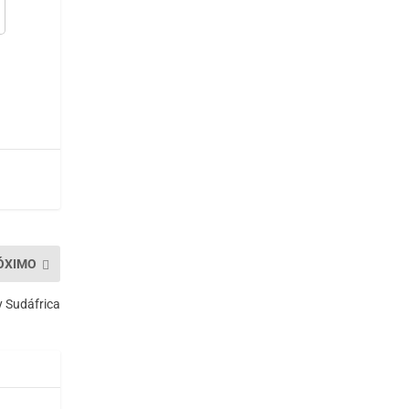
ÓXIMO
y Sudáfrica