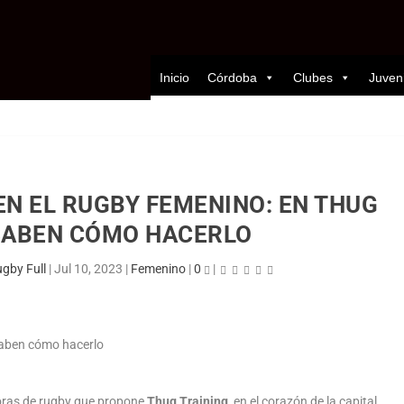
Inicio
Córdoba
Clubes
Juven
EN EL RUGBY FEMENINO: EN THUG
SABEN CÓMO HACERLO
gby Full
|
Jul 10, 2023
|
Femenino
|
0
|
doras de rugby que propone
Thug Training
, en el corazón de la capital