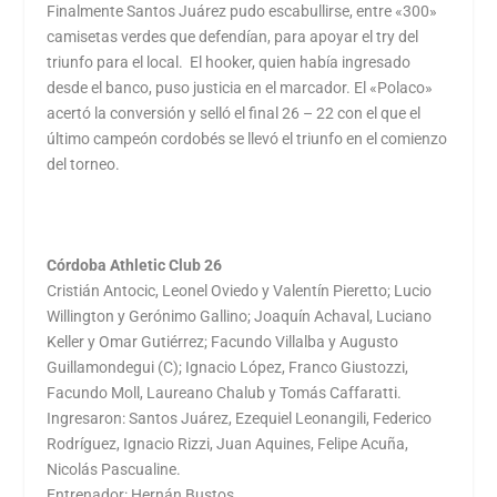
Finalmente Santos Juárez pudo escabullirse, entre «300»
camisetas verdes que defendían, para apoyar el try del
triunfo para el local. El hooker, quien había ingresado
desde el banco, puso justicia en el marcador. El «Polaco»
acertó la conversión y selló el final 26 – 22 con el que el
último campeón cordobés se llevó el triunfo en el comienzo
del torneo.
Córdoba Athletic Club 26
Cristián Antocic, Leonel Oviedo y Valentín Pieretto; Lucio
Willington y Gerónimo Gallino; Joaquín Achaval, Luciano
Keller y Omar Gutiérrez; Facundo Villalba y Augusto
Guillamondegui (C); Ignacio López, Franco Giustozzi,
Facundo Moll, Laureano Chalub y Tomás Caffaratti.
Ingresaron: Santos Juárez, Ezequiel Leonangili, Federico
Rodríguez, Ignacio Rizzi, Juan Aquines, Felipe Acuña,
Nicolás Pascualine.
Entrenador: Hernán Bustos.