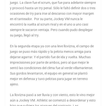
juego. La clave fue el scrum, que fue para adelante siempre
y provocó hasta un try penal. Sólo le faltó definir dos o tres
ocasiones de try para irse al descanso con mayor margen
en el tanteador. Por su parte, Jockey VM nunca le
encontró la vuelta al scrum rival y en el uno a uno casi
siempre le sacaron ventaja. Pero cuando pudo desplegar
su juego, llegó al try.
En la segunda etapa ya con una leve llovizna, el campo de
juego se puso más rápido y la pelota menos amiga para
dejarse agarrar. Y el partido fue de ida y vuelta. Muchas
imprecisiones por parte de ambos, pero al que mejor le
sentó las condiciones del clima fue al verde villamariense.
Sus gordos levantaron, el equipo en general se plantó
mejor en defensa y tuvo pelotas para jugar en terreno
ajeno.
La llovizna pasó a ser lluvia y con viento, esto le vino mejor
aún a Jockey VM. Athletic se comenzó a desordenar y esto
hizo que sufriera los ataques del contrario. Las