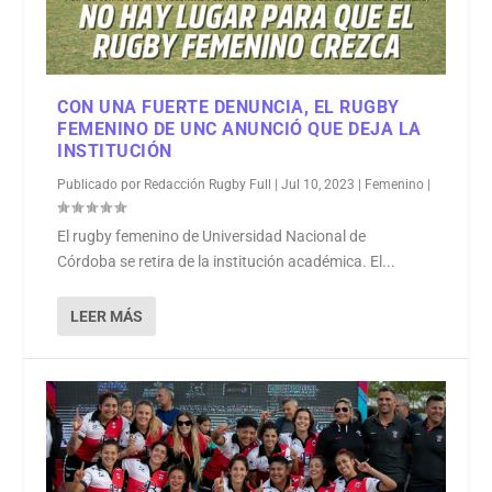
CON UNA FUERTE DENUNCIA, EL RUGBY
FEMENINO DE UNC ANUNCIÓ QUE DEJA LA
INSTITUCIÓN
Publicado por
Redacción Rugby Full
|
Jul 10, 2023
|
Femenino
|
El rugby femenino de Universidad Nacional de
Córdoba se retira de la institución académica. El...
LEER MÁS