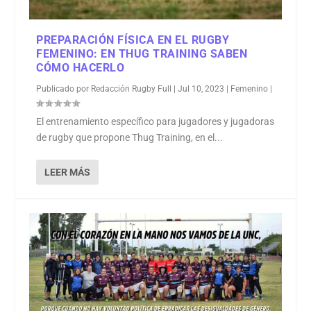
PREPARACIÓN FÍSICA EN EL RUGBY
FEMENINO: EN THUG TRAINING SABEN
CÓMO HACERLO
Publicado por
Redacción Rugby Full
|
Jul 10, 2023
|
Femenino
|
El entrenamiento específico para jugadores y jugadoras
de rugby que propone Thug Training, en el...
LEER MÁS