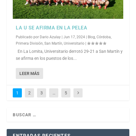
LA U SE AFIRMA EN LA PELEA
Publicado por
Dario Azulay
|
Jun 17, 2024
|
Blog
,
Córdoba
,
Primera División
,
San Martín
,
Universitario
|
En La Lomita, Universitario derrotó 29-21 a San Martín y
se afirma en los puestos de los...
LEER MÁS
1
2
3
…
5
ENTRADAS RECIENTES