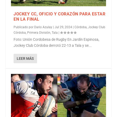
JOCKEY CC, OFICIO Y CORAZÓN PARA ESTAR
EN LA FINAL
Publicado por
Dario Azulay
|
Jul 29, 2024
|
Córdoba
,
Jockey Club
Córdoba
,
Primera División
,
Tala
|
Foto: Unión Cordobesa de Rugby En Jardín Espinosa,
Jockey Club Córdoba derrotó 22-13 a Tala y se...
LEER MÁS